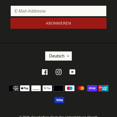
ABONNIEREN
S
Deutsch
P
R
A
Facebook
Instagram
YouTube
C
H
Zahlungsarten
E